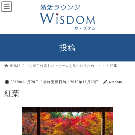
コ
ナ
ン
ビ
テ
ゲ
ン
ー
ツ
シ
へ
ョ
ス
ン
投稿
キ
に
ッ
移
プ
動
HOME
【お相手検索】たった一人を見つけるために・・
紅葉
2019年11月20日
/ 最終更新日時 :
2019年11月20日
wisdom
紅葉