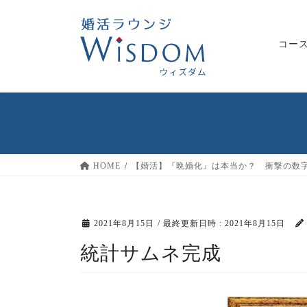
コ
ナ
ン
ビ
テ
ゲ
コー
ン
ー
ツ
シ
へ
ョ
ス
ン
キ
に
ッ
移
プ
動
HOME
【婚活】『晩婚化』は本当か？ 衝撃の数
2021年8月15日
/ 最終更新日時 :
2021年8月15日
統計サムネ完成