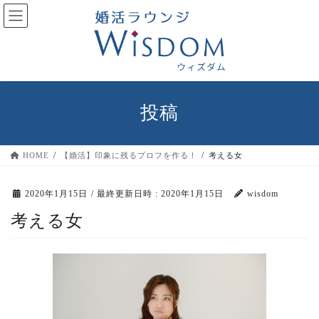
コ
ナ
ン
ビ
テ
ゲ
ン
ー
ツ
シ
へ
ョ
ス
ン
投稿
キ
に
ッ
移
プ
動
HOME
【婚活】印象に残るプロフを作る！
考える女
2020年1月15日
/ 最終更新日時 :
2020年1月15日
wisdom
考える女