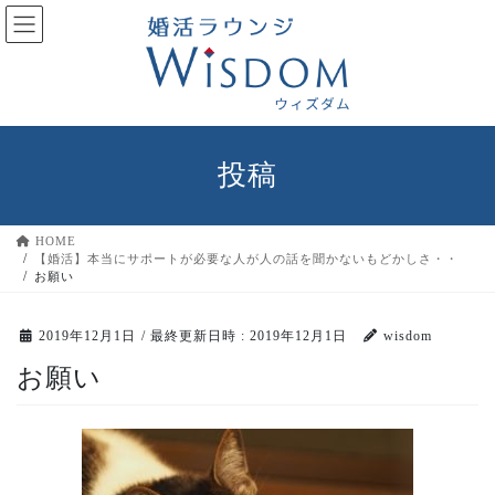
コ
ナ
ン
ビ
テ
ゲ
ン
ー
ツ
シ
へ
ョ
ス
ン
投稿
キ
に
ッ
移
プ
動
HOME
【婚活】本当にサポートが必要な人が人の話を聞かないもどかしさ・・
お願い
2019年12月1日
/ 最終更新日時 :
2019年12月1日
wisdom
お願い