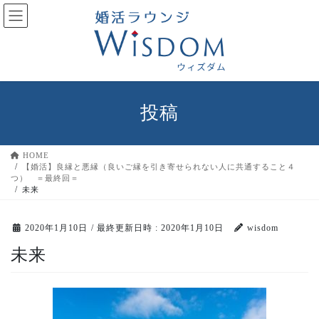
コ
ナ
ン
ビ
テ
ゲ
ン
ー
ツ
シ
へ
ョ
ス
ン
投稿
キ
に
ッ
移
プ
動
HOME
【婚活】良縁と悪縁（良いご縁を引き寄せられない人に共通すること４
つ） ＝最終回＝
未来
2020年1月10日
/ 最終更新日時 :
2020年1月10日
wisdom
未来