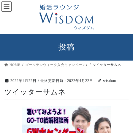
コ
ナ
ン
ビ
テ
ゲ
ン
ー
ツ
シ
へ
ョ
ス
ン
投稿
キ
に
ッ
移
プ
動
HOME
ゴールデンウィーク入会キャンペーン♪
ツイッターサムネ
2022年4月22日
/ 最終更新日時 :
2022年4月22日
wisdom
ツイッターサムネ