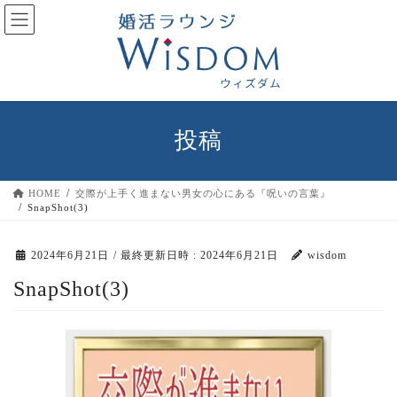
コ
ナ
ン
ビ
テ
ゲ
ン
ー
ツ
シ
へ
ョ
ス
ン
投稿
キ
に
ッ
移
プ
動
HOME
交際が上手く進まない男女の心にある『呪いの言葉』
SnapShot(3)
2024年6月21日
/ 最終更新日時 :
2024年6月21日
wisdom
SnapShot(3)