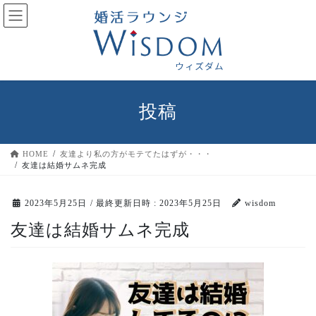
コ
ナ
ン
ビ
テ
ゲ
ン
ー
ツ
シ
へ
ョ
ス
ン
投稿
キ
に
ッ
移
プ
動
HOME
友達より私の方がモテてたはずが・・・
友達は結婚サムネ完成
2023年5月25日
/ 最終更新日時 :
2023年5月25日
wisdom
友達は結婚サムネ完成