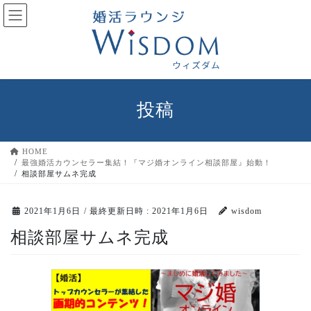
コ
ナ
ン
ビ
テ
ゲ
ン
ー
ツ
シ
へ
ョ
ス
ン
投稿
キ
に
ッ
移
プ
動
HOME
最強婚活カウンセラー集結！『マジ婚オンライン相談部屋』始動！
相談部屋サムネ完成
2021年1月6日
/ 最終更新日時 :
2021年1月6日
wisdom
相談部屋サムネ完成