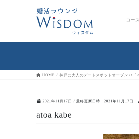
コ
ナ
ン
ビ
テ
ゲ
コー
ン
ー
ツ
シ
へ
ョ
ス
ン
キ
に
ッ
移
プ
動
HOME
神戸に大人のデートスポットオープン♪♪『
2021年11月17日
/ 最終更新日時 :
2021年11月17日
atoa kabe