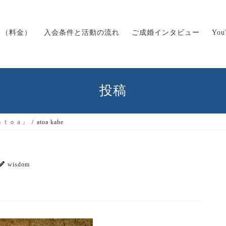
ス（料金）
入会条件と活動の流れ
ご成婚インタビュー
Yo
投稿
ａｔｏａ』
atoa kabe
wisdom