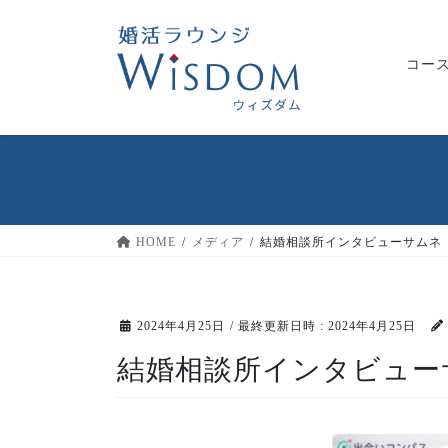
コ
ナ
ン
ビ
テ
ゲ
コー
ン
ー
ツ
シ
へ
ョ
ス
ン
キ
に
ッ
移
プ
動
HOME
メディア
結婚相談所インタビューサムネ
2024年4月25日
/ 最終更新日時 :
2024年4月25日
結婚相談所インタビュー