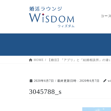
コ
ナ
ン
ビ
テ
ゲ
コー
ン
ー
ツ
シ
へ
ョ
ス
ン
キ
に
ッ
移
プ
動
HOME
【婚活】『アプリ』と『結婚相談所』の違
2020年6月7日
/ 最終更新日時 :
2020年6月7日
w
3045788_s