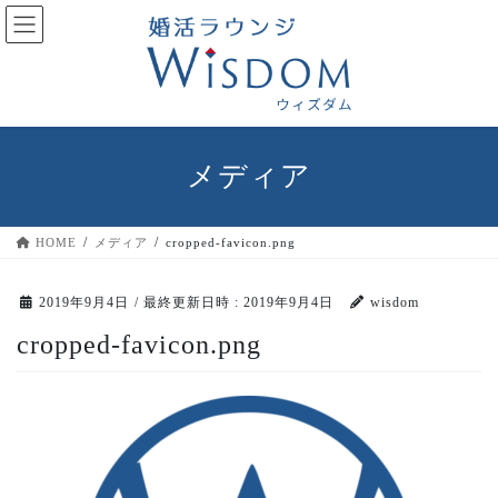
コ
ナ
ン
ビ
テ
ゲ
ン
ー
ツ
シ
へ
ョ
ス
ン
メディア
キ
に
ッ
移
プ
動
HOME
メディア
cropped-favicon.png
2019年9月4日
/ 最終更新日時 :
2019年9月4日
wisdom
cropped-favicon.png