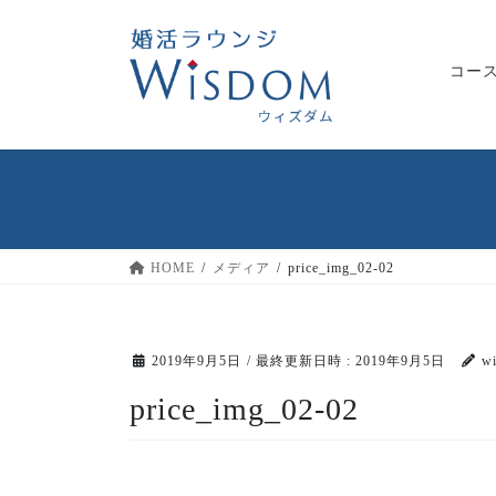
コ
ナ
ン
ビ
テ
ゲ
コー
ン
ー
ツ
シ
へ
ョ
ス
ン
キ
に
ッ
移
プ
動
HOME
メディア
price_img_02-02
2019年9月5日
/ 最終更新日時 :
2019年9月5日
w
price_img_02-02