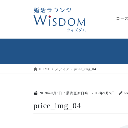
コ
ナ
ン
ビ
テ
ゲ
コー
ン
ー
ツ
シ
へ
ョ
ス
ン
キ
に
ッ
移
プ
動
HOME
メディア
price_img_04
2019年9月5日
/ 最終更新日時 :
2019年9月5日
w
price_img_04