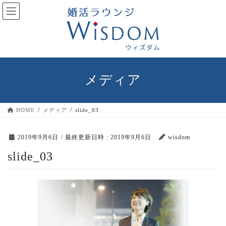
コ
ナ
ン
ビ
テ
ゲ
ン
ー
ツ
シ
へ
ョ
ス
ン
メディア
キ
に
ッ
移
プ
動
HOME
メディア
slide_03
2019年9月6日
/ 最終更新日時 :
2019年9月6日
wisdom
slide_03