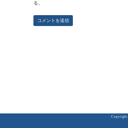
る。
Copyri