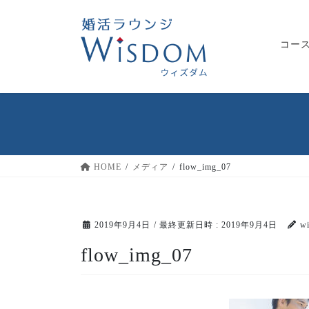
コ
ナ
ン
ビ
テ
ゲ
コー
ン
ー
ツ
シ
へ
ョ
ス
ン
キ
に
ッ
移
プ
動
HOME
メディア
flow_img_07
2019年9月4日
/ 最終更新日時 :
2019年9月4日
w
flow_img_07