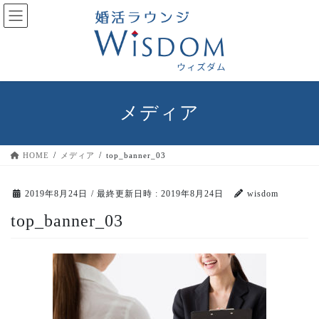
コ
ナ
ン
ビ
テ
ゲ
ン
ー
ツ
シ
へ
ョ
ス
ン
メディア
キ
に
ッ
移
プ
動
HOME
メディア
top_banner_03
2019年8月24日
/ 最終更新日時 :
2019年8月24日
wisdom
top_banner_03