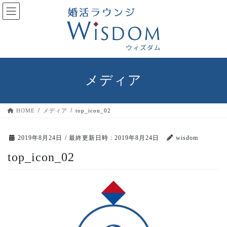
コ
ナ
ン
ビ
テ
ゲ
ン
ー
ツ
シ
へ
ョ
ス
ン
メディア
キ
に
ッ
移
プ
動
HOME
メディア
top_icon_02
2019年8月24日
/ 最終更新日時 :
2019年8月24日
wisdom
top_icon_02