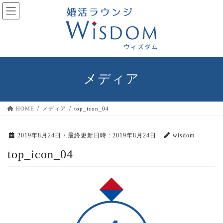
コ
ナ
ン
ビ
テ
ゲ
ン
ー
ツ
シ
へ
ョ
ス
ン
メディア
キ
に
ッ
移
プ
動
HOME
メディア
top_icon_04
2019年8月24日
/ 最終更新日時 :
2019年8月24日
wisdom
top_icon_04