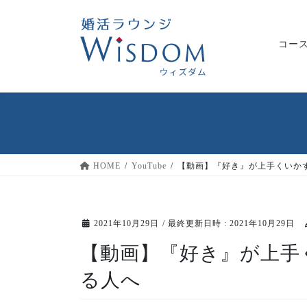
コ
ナ
ン
ビ
テ
ゲ
コー
ン
ー
ツ
シ
へ
ョ
ス
ン
キ
に
ッ
移
プ
動
HOME
YouTube
【動画】『好き』が上手くいか
2021年10月29日
/ 最終更新日時 :
2021年10月29日
【動画】『好き』が上手
る人へ