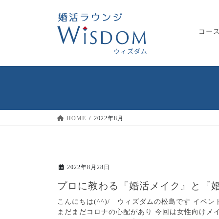
コ
ナ
ン
ビ
テ
ゲ
コー
ン
ー
ツ
シ
へ
ョ
ス
ン
キ
に
ッ
移
プ
動
HOME
2022年8月
2022年8月28日
プロに教わる『婚活メイク』と『
こんにちは(^^)/ ウィズダムの松島です イ
まだまだコロナの心配があり 今回は女性向けメ