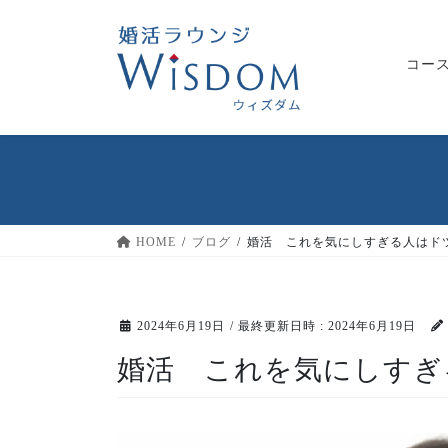
コ
ナ
ン
ビ
テ
ゲ
コー
ン
ー
ツ
シ
へ
ョ
ス
ン
キ
に
ッ
移
プ
動
HOME
ブログ
婚活 これを気にしすぎる人はド
2024年6月19日
/ 最終更新日時 :
2024年6月19日
婚活 これを気にしすぎ