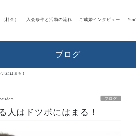
ス（料金）
入会条件と活動の流れ
ご成婚インタビュー
Yo
ブログ
ツボにはまる！
ブログ
wisdom
る人はドツボにはまる！