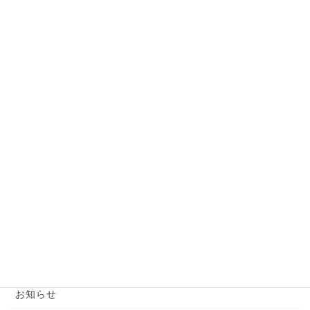
【婚活女子】カワイイ、アザトイが通用するのは
〇才まで？！
2024年6月8日
必見！お見合いで一発アウトな話題とは？
2024年6月7日
【婚活男性】お見合い前の準備はこれだけでバッ
チリ！
2024年6月6日
カテゴリー
YouTube
お知らせ