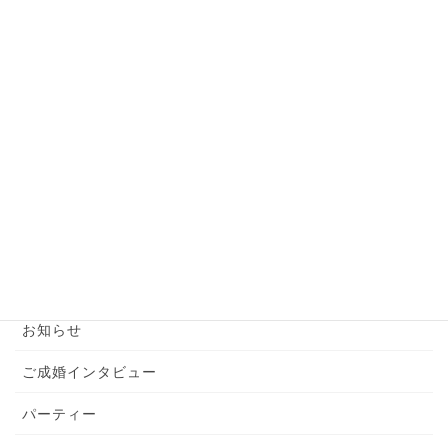
必見！お見合いで一発アウトな話題とは？
2024年6月7日
【婚活男性】お見合い前の準備はこれだけでバッ
チリ！
2024年6月6日
カテゴリー
YouTube
お知らせ
ご成婚インタビュー
パーティー