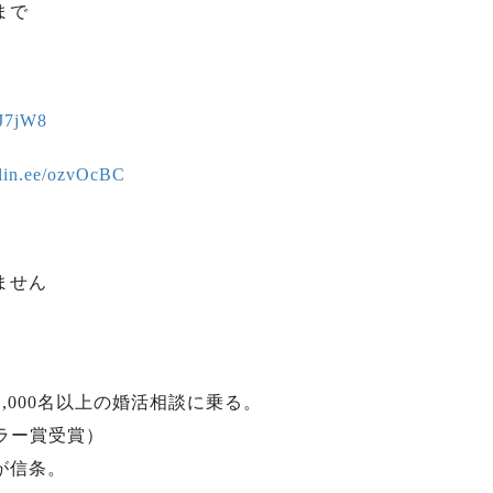
まで
hJ7jW8
//lin.ee/ozvOcBC
ません
,000名以上の婚活相談に乗る。
ラー賞受賞）
が信条。