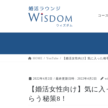
コ
ナ
ン
ビ
テ
ゲ
コー
ン
ー
ツ
シ
へ
ョ
ス
ン
キ
に
ッ
移
プ
動
HOME
YouTube
【婚活女性向け】気に入った相
2022年4月2日
/ 最終更新日時 :
2022年4月2日
w
【婚活女性向け】気に入
らう秘策8！