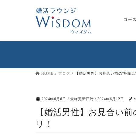
コ
ナ
ン
ビ
テ
ゲ
コー
ン
ー
ツ
シ
へ
ョ
ス
ン
キ
に
ッ
移
プ
動
HOME
ブログ
【婚活男性】お見合い前の準備は
2024年6月6日
/ 最終更新日時 :
2024年6月12日
【婚活男性】お見合い前
リ！