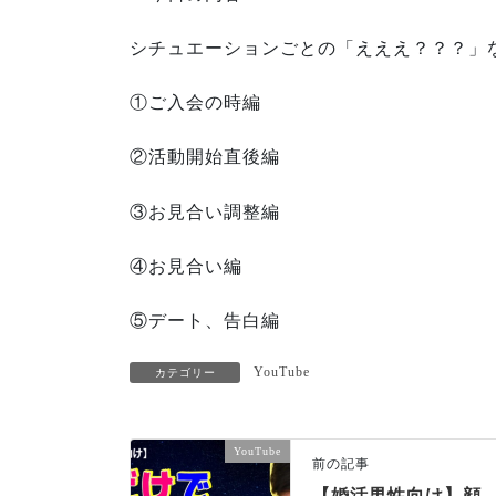
シチュエーションごとの「えええ？？？」
①ご入会の時編
②活動開始直後編
③お見合い調整編
④お見合い編
⑤デート、告白編
YouTube
カテゴリー
YouTube
前の記事
【婚活男性向け】顔