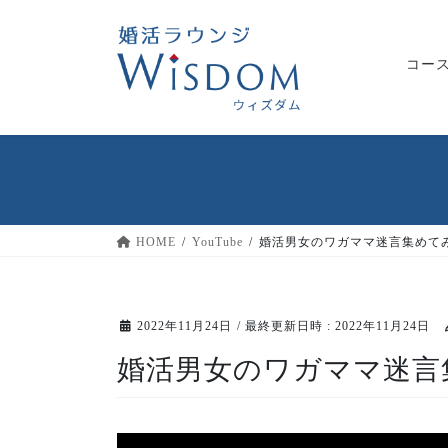
コ
ナ
ン
ビ
テ
ゲ
コー
ン
ー
ツ
シ
へ
ョ
ス
ン
キ
に
ッ
移
プ
動
HOME
YouTube
婚活男女のワガママ迷言集めて
2022年11月24日
/ 最終更新日時 :
2022年11月24日
婚活男女のワガママ迷言