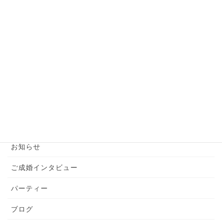
必見！お見合いで一発アウトな話題とは？
2024年6月7日
【婚活男性】お見合い前の準備はこれだけでバッ
チリ！
2024年6月6日
カテゴリー
YouTube
お知らせ
ご成婚インタビュー
パーティー
ブログ