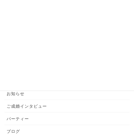
必見！お見合いで一発アウトな話題とは？
2024年6月7日
【婚活男性】お見合い前の準備はこれだけでバッ
チリ！
2024年6月6日
カテゴリー
YouTube
お知らせ
ご成婚インタビュー
パーティー
ブログ