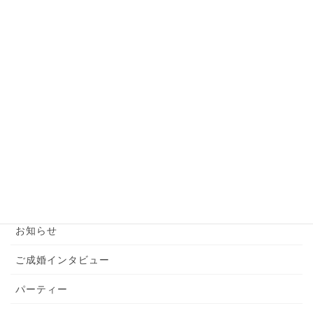
必見！お見合いで一発アウトな話題とは？
2024年6月7日
【婚活男性】お見合い前の準備はこれだけでバッ
チリ！
2024年6月6日
カテゴリー
YouTube
お知らせ
ご成婚インタビュー
パーティー